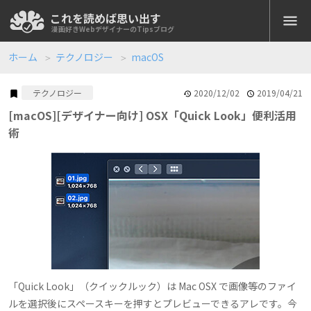
これを読めば思い出す
koreyome.com
漫画好きWebデザイナーのTipsブログ
ホーム
テクノロジー
macOS
全記事
2020/12/02
2019/04/21
テクノロジー
[macOS][デザイナー向け] OSX「Quick Look」便利活用
Web開発
術
XAMPP
Docker
PHP
JavaScript
Node.js
Googleスプレッドシート
小技
仕事で使える便利技
デザイン
Photoshop
Photoshop JSX
Adobe Creative Cloud
Figma
Webマーケティング
Googleアナリティクス
Googleタグマネージャー
「Quick Look」（クイックルック）は Mac OSX で画像等のファイ
ルを選択後にスペースキーを押すとプレビューできるアレです。今
Googleアドセンス