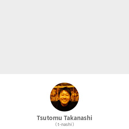
漫画
生活
猫
動画
音楽
生活アイテム
Wi-Fi
格安SIM
Tsutomu
Takanashi
（ t-nashi ）