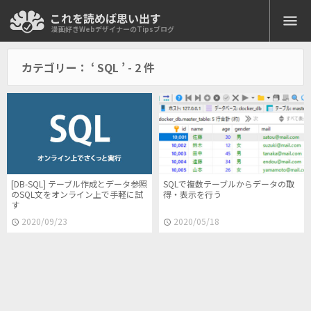
これを読めば思い出す
koreyome.com
漫画好きWebデザイナーのTipsブログ
カテゴリー： ‘ SQL ’ - 2 件
全記事
Web開発
XAMPP
Docker
PHP
JavaScript
Node.js
Googleスプレッドシート
小技
仕事で使える便利技
[DB-SQL] テーブル作成とデータ参照
SQLで複数テーブルからデータの取
デザイン
のSQL文をオンライン上で手軽に試
得・表示を行う
す
Photoshop
Photoshop JSX
Adobe Creative Cloud
2020/09/23
2020/05/18
Figma
Webマーケティング
Googleアナリティクス
Googleタグマネージャー
Googleアドセンス