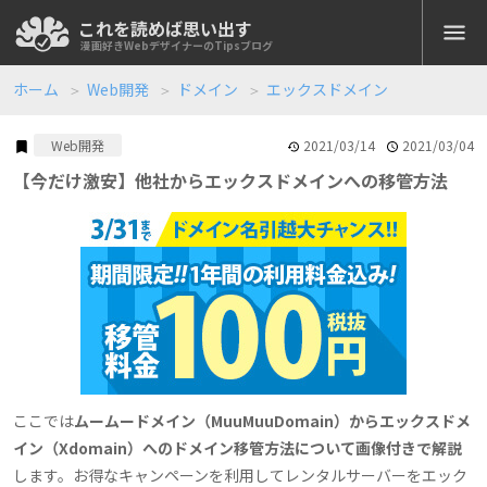
これを読めば思い出す
koreyome.com
漫画好きWebデザイナーのTipsブログ
ホーム
Web開発
ドメイン
エックスドメイン
全記事
2021/03/14
2021/03/04
Web開発
【今だけ激安】他社からエックスドメインへの移管方法
Web開発
XAMPP
Docker
PHP
JavaScript
Node.js
Googleスプレッドシート
小技
仕事で使える便利技
デザイン
Photoshop
Photoshop JSX
Adobe Creative Cloud
Figma
Webマーケティング
ここでは
ムームードメイン（MuuMuuDomain）からエックスドメ
Googleアナリティクス
Googleタグマネージャー
イン（Xdomain）へのドメイン移管方法について画像付きで解説
します。お得なキャンペーンを利用してレンタルサーバーをエック
Googleアドセンス