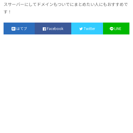
スサーバーにしてドメインもついでにまとめたい人にもおすすめで
漫画
す！
生活
はてブ
Facebook
Twitter
LINE
猫
動画
音楽
生活アイテム
Wi-Fi
格安SIM