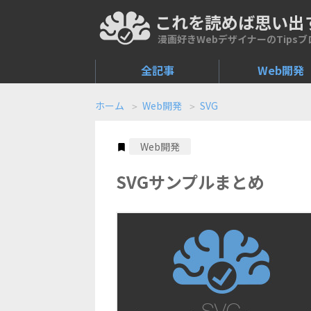
これを読めば思い出
koreyome.com
漫画好きWebデザイナーのTipsブ
全記事
Web開発
ホーム
Web開発
SVG
Web開発
SVGサンプルまとめ