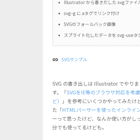
Illustrator から書きだした svg
svg-g に aタグでリンク付け
SVGのフォールバック画像
スプライト化したデータを svg-use
SVGサンプル
SVG の書き出しは Illustrator
す。「
SVGをIE等のブラウザ対応を考
ど）
」を参考にいくつかやってみたけ
た「
HTMLパーサーを使ったインライ
ーって思ったけど、なんか使い方がし
分でも使ってるけども。