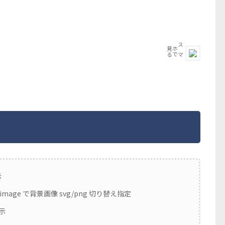
る
ス
マ
ホ
で
見
示
nd-image で背景画像 svg/png 切り替え指定
表示