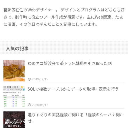
葛飾区在住のWebデザイナー。 デザインとプログラムはどちらも好
きで、制作時に役立つツール作成が得意です。主にWeb関連、たま
に漫画、その他日々学んだことを記事にしています。
人気の記事
ゆめネコ譲渡会で茶トラ兄妹猫を引き取った話
2019/12/15
SQLで複数テーブルからデータの取得・表示を行う
2020/05/17
選りすぐりの実話怪談が聞ける「怪談のシーハナ聞か
せ...