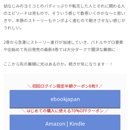
幼なじみのヨミコとのバディっぷりや転花した人とそれに関わる人
のエピソードは見もので、そういう感じで数巻いくのかな～と思い
きや、本筋のストーリーもテンポよく進むので飽きさせない感じが
うれしい。
2巻から急激にストーリー進行が加速していき、バトルやグロ要素
や出始めて先日発売の最新4巻では大分ダークで闇深な展開に…
ここから先の展開に光はあるのか。続きが気になります…！
＼ 初回ログイン限定半額クーポン6枚!! ／
ebookjapan
＼ はじめての購入に使える70%OFFクーポン ／
Amazon | Kindle