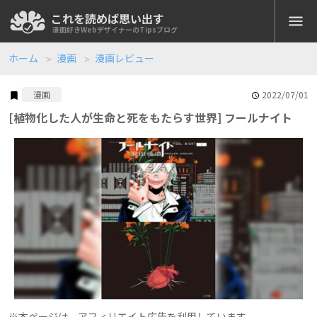
これを読めば思い出す
koreyome.com
漫画好きWebデザイナーのTipsブログ
ホーム
漫画
漫画レビュー
全記事
2022/07/01
漫画
[植物化した人が生命と死をもたらす世界] フールナイト
Web開発
XAMPP
Docker
PHP
JavaScript
Node.js
Googleスプレッドシート
小技
仕事で使える便利技
デザイン
Photoshop
Photoshop JSX
Adobe Creative Cloud
Figma
Webマーケティング
Googleアナリティクス
Googleタグマネージャー
Googleアドセンス
※本ページは、アフィリエイト広告を利用しています