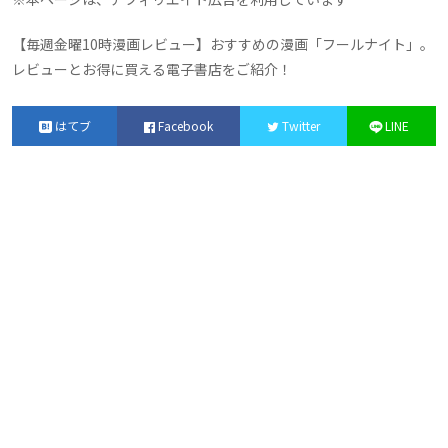
漫画
【毎週金曜10時漫画レビュー】おすすめの漫画「フールナイト」。
レビューとお得に買える電子書店をご紹介！
生活
猫
動画
音楽
生活アイテム
Wi-Fi
格安SIM
はてブ
Facebook
Twitter
LINE