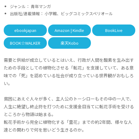
ジャンル： 青年マンガ
出版社/連載情報： 小学館、ビッグコミックスペリオール
ebookjapan
Amazon | Kindle
BookLive
BOOK☆WALKER
楽天Kobo
需要と供給が成立しているとはいえ、行政が人間を酸素を生み出す
ための手段としての植物化させる「転花」を支援していて、ある意
味での「死」を認めている社会が成り立っている世界観がおもしろ
い。
貧困にあえぐ人々が多く、主人公のトーシローもその中の一人で、
人生に絶望し終止符を打つために支援金目当てに転花手術を受ける
ところから物語は始まる。
転花手術から完全に植物化する「霊花」までの約2年間、様々な人
達との関わりで何を思いどう生きるのか。