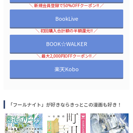
＼ 新規会員登録で50%OFFクーポン!! ／
BookLive
＼ 初回購入合計額の半額還元!! ／
BOOK☆WALKER
＼ 最大2,000円OFFクーポン!! ／
楽天Kobo
「フールナイト」が好きならきっとこの漫画も好き！