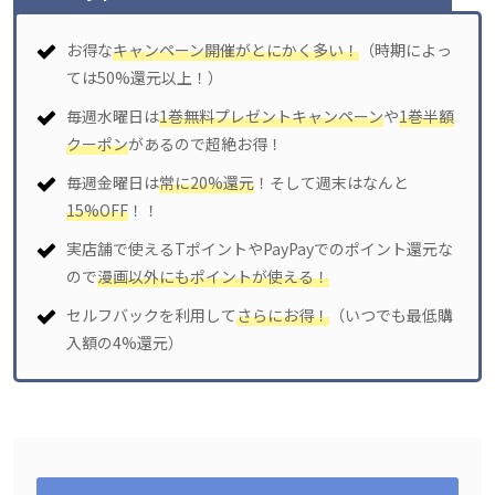
お得な
キャンペーン開催がとにかく多い！
（時期によっ
ては50%還元以上！）
毎週水曜日は
1巻無料プレゼントキャンペーン
や
1巻半額
クーポン
があるので超絶お得！
毎週金曜日は
常に20%還元
！そして週末はなんと
15%OFF
！！
実店舗で使えるTポイントやPayPayでのポイント還元な
ので
漫画以外にもポイントが使える！
セルフバックを利用して
さらにお得！
（いつでも最低購
入額の4%還元）